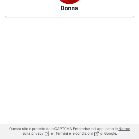
Donna
Questo sito è protetto da reCAPTCHA Enterprise e si applicano le
Norme
, (apre in una nuova scheda)
, (apre in una nuova sched
sulla
privacy
e i
Termini e le
condizioni
di Google.