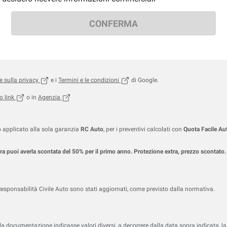
CONFERMA
, (apre in una nuova scheda)
, (apre in una nuova scheda)
 sulla
privacy
e i
Termini e le
condizioni
di Google.
, (apre in una nuova scheda)
, (apre in una nuova scheda)
o
link
o in
Agenzia
o applicato alla sola garanzia
RC Auto
, per i preventivi calcolati con
Quota Facile Au
 puoi averla scontata del 50% per il primo anno. Protezione extra, prezzo scontato. A
esponsabilità Civile Auto sono stati aggiornati, come previsto dalla normativa.
 la documentazione indicasse valori diversi, a decorrere dalla data sopra indicata