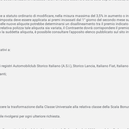
nce a statuto ordinario di modificare, nella misura massima del 3,5% in aumento o in 
e imposta deve essere applicata ai premi incassati dal 1° giorno del secondo mese suc
 delle nuove aliquote potrebbe determinarsi un disallineamento tra il premio indicato
elativa polizza tale aliquota sia variata, il Contraente dovrà corrispondere il premi
la suddetta aliquota, è possibile consultare l'apposito elenco pubblicato sul sito in
ativi a:
nei registri Automobilclub Storico Italiano (A.S.I.), Storico Lancia, Italiano Fiat, Ital
anti;
cere la trasformazione dalla Classe Universale alla relativa classe della Scala Bonu
scheda)
ova scheda)
le rivolgersi per ogni ulteriore richiesta.