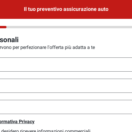
Il tuo preventivo assicurazione auto
sonali
vono per perfezionare l'offerta più adatta a te
, (scarica il documento)
ormativa Privacy
 desidero ricevere informazioni commerciali