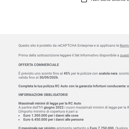
Questo sito è protetto da reCAPTCHA Enterprise e si applicano le
Norme
Prima della sottoscrizione leggere il Set Informativo disponibile a
quest
OFFERTA COMMERCIALE
È previsto uno sconto fino al
45%
per le polizze con
scatola nera
: scont
valida fino al
30/09/2026
.
Completa la tua polizza RC Auto con la garanzia Infortuni conducente: ora
INFORMAZIONI OBBLIGATORIE
Massimali minimi di legge per la RC Auto
A partire dall’
11 giugno 2022
i nuovi massimali minimi di legge per la R
L’importo minimo di copertura è pari a:
Euro 1.300.000 per i danni alle cose
Euro 6.450.000 per i danni alle persone
Il massimale per sinistro
ammonta pertanto a
Euro 7.750.000
. Qualora