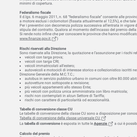
minimi di copertura.
Federalismo fiscale
Il d.lgs. 6 maggio 2011, n. 68 “federalismo fiscale” consente alle provi
a motore esclusi i ciclomotori (fissata attualmente al 12,5%), e che tal
Per i preventivi con decorrenza polizza successiva all’entrata in vigore
stipula del contratto. Qualora al momento dell'incasso del premio della r
Si rende noto infine che per conoscere le province che hanno modificato 
, (apre in una nuova scheda)
www.finanze.gov.it
)
Rischi riservati alla Direzione
Sono riservate alla Direzione, la quotazione e l’assunzione per i rischi rel
veicoli con targa prova;
veicoli con targa CRI;
veicoli immatricolati all'estero;
autoveicoli e motocicli di interesse storico e collezionistico iscritti 
Direzione Generale della M.C.T.C.;
autobus in servizio pubblico urbano in comuni con oltre 80.000 abit
autovetture non sottoposte a revisione;
più veicoli appartenenti allo stesso Ente;
più veicoli con polizza unica amministrata con libro matricola;
rischi non contemplati in alcun Settore di Tariffa;
rischi con carattere di particolarità od eccezionalità.
Tabelle di conversione classe CU
Le tabelle di conversione della classe CU sono a disposizione per conos
, (apre in una nuova 
Tabella di conversione della classe universale
CU
, (apre in una nu
La
tabella di conversione
è esposta in tutte le
Agenzie
a cui è possibi
Calcolo del premio