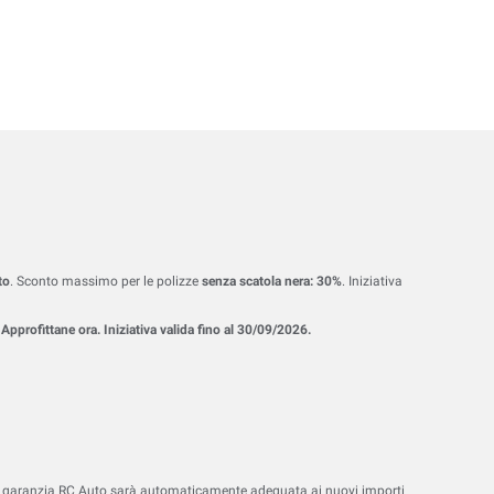
to
. Sconto massimo per le polizze
senza scatola nera: 30%
. Iniziativa
pprofittane ora. Iniziativa valida fino al 30/09/2026.
, la garanzia RC Auto sarà automaticamente adeguata ai nuovi importi