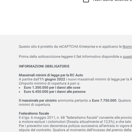
Questo sito è protetto da reCAPTCHA Enterprise e si applicano le
Norme
Prima della sottoscrizione leggere il Set Informativo disponibile a
quest
INFORMAZIONI OBBLIGATORIE
Massimali minimi di legge per la RC Auto
A partire dall’
11 giugno 2022
i nuovi massimali minimi di legge per la R
L’importo minimo di copertura è pari a:
Euro 1.300.000 per i danni alle cose
Euro 6.450.000 per i danni alle persone
Il massimale per sinistro
ammonta pertanto a
Euro 7.750.000
. Qualora
minimi di copertura.
Federalismo fiscale
Il d.lgs. 6 maggio 2011, n. 68 “federalismo fiscale” consente alle provi
a motore esclusi i ciclomotori (fissata attualmente al 12,5%), e che tal
Per i preventivi con decorrenza polizza successiva all’entrata in vigore
stipula del contratto. Qualora al momento dell'incasso del premio della r