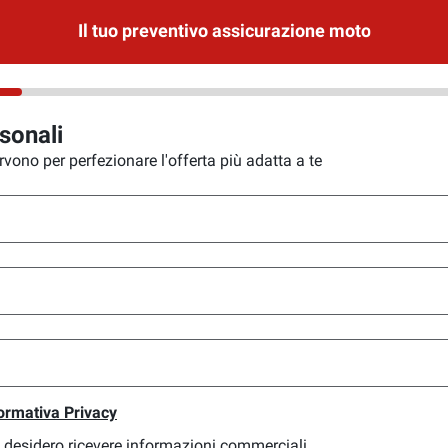
Il tuo preventivo assicurazione moto
sonali
vono per perfezionare l'offerta più adatta a te
, (scarica il documento)
ormativa Privacy
 desidero ricevere informazioni commerciali