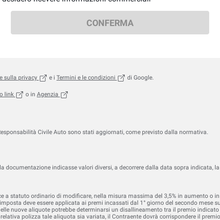
CONFERMA
, (apre in una nuova scheda)
, (apre in una nuova scheda)
 sulla
privacy
e i
Termini e le
condizioni
di Google.
, (apre in una nuova scheda)
, (apre in una nuova scheda)
o
link
o in
Agenzia
esponsabilità Civile Auto sono stati aggiornati, come previsto dalla normativa.
 la documentazione indicasse valori diversi, a decorrere dalla data sopra indicata
nce a statuto ordinario di modificare, nella misura massima del 3,5% in aumento o in 
e imposta deve essere applicata ai premi incassati dal 1° giorno del secondo mese suc
 delle nuove aliquote potrebbe determinarsi un disallineamento tra il premio indicato
elativa polizza tale aliquota sia variata, il Contraente dovrà corrispondere il premi