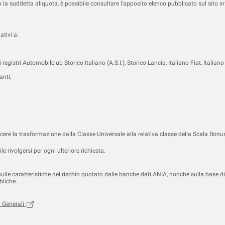
la suddetta aliquota, è possibile consultare l'apposito elenco pubblicato sul sito in
ativi a:
nei registri Automobilclub Storico Italiano (A.S.I.), Storico Lancia, Italiano Fiat, Ital
anti;
cere la trasformazione dalla Classe Universale alla relativa classe della Scala Bonu
scheda)
ova scheda)
le rivolgersi per ogni ulteriore richiesta.
lle caratteristiche del rischio quotato dalle banche dati ANIA, nonché sulla base di in
bliche.
, (apre in una nuova scheda)
a
Generali