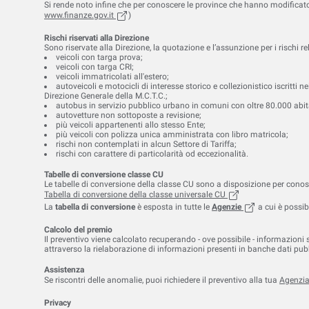
Si rende noto infine che per conoscere le province che hanno modificato 
, (apre in una nuova scheda)
www.finanze.gov.it
)
Rischi riservati alla Direzione
Sono riservate alla Direzione, la quotazione e l’assunzione per i rischi rel
veicoli con targa prova;
veicoli con targa CRI;
veicoli immatricolati all'estero;
autoveicoli e motocicli di interesse storico e collezionistico iscritti 
Direzione Generale della M.C.T.C.;
autobus in servizio pubblico urbano in comuni con oltre 80.000 abit
autovetture non sottoposte a revisione;
più veicoli appartenenti allo stesso Ente;
più veicoli con polizza unica amministrata con libro matricola;
rischi non contemplati in alcun Settore di Tariffa;
rischi con carattere di particolarità od eccezionalità.
Tabelle di conversione classe CU
Le tabelle di conversione della classe CU sono a disposizione per conos
, (apre in una nuova 
Tabella di conversione della classe universale
CU
, (apre in una nu
La
tabella di conversione
è esposta in tutte le
Agenzie
a cui è possibi
Calcolo del premio
Il preventivo viene calcolato recuperando - ove possibile - informazioni su
attraverso la rielaborazione di informazioni presenti in banche dati pub
Assistenza
Se riscontri delle anomalie, puoi richiedere il preventivo alla tua
Agenzi
Privacy